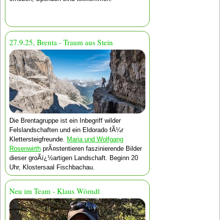
27.9.25, Brenta - Traum aus Stein
Die Brentagruppe ist ein Inbegriff wilder
Felslandschaften und ein Eldorado fÃ¼r
Klettersteigfreunde.
Maria und Wolfgang
Rosenwirth
prÃ¤stentieren faszinierende Bilder
dieser groÃï¿½artigen Landschaft. Beginn 20
Uhr, Klostersaal Fischbachau.
Neu im Team - Klaus Wörndl